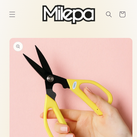
Ir
directamente
al contenido
Carrito
Ir
directamente
a la
información
del producto