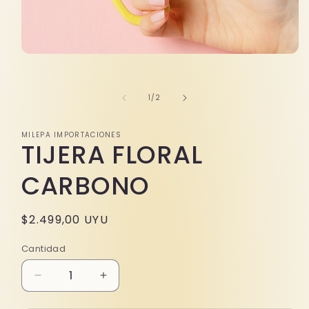
Abrir
elemento
multimedia
1
de
1
/
2
en
una
ventana
modal
MILEPA IMPORTACIONES
TIJERA FLORAL
CARBONO
Precio
$2.499,00 UYU
habitual
Cantidad
Reducir
Aumentar
cantidad
cantidad