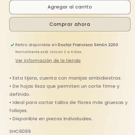
para
para
Agregar al carrito
TIJERA
TIJERA
FLORAL
FLORAL
CARBONO
CARBONO
Comprar ahora
Retiro disponible en
Doctor Francisco Simón 2200
Normalmente está listo en 2 a 4 días
Ver información de la tienda
• Esta tijera, cuenta con manijas ambidiestras.
• De hojas lisas que permiten un corte firme y
definido.
• Ideal para cortar tallos de flores más gruesas y
follajes.
• Disponible en piezas individuales.
SHC6099