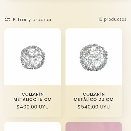
ó
n
Filtrar y ordenar
16 productos
:
COLLARÍN
COLLARÍN
METÁLICO 15 CM
METÁLICO 20 CM
Precio
$400,00 UYU
Precio
$540,00 UYU
habitual
habitual