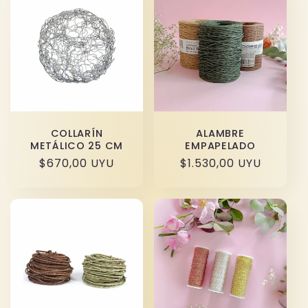
COLLARÍN
ALAMBRE
METÁLICO 25 CM
EMPAPELADO
Precio
$670,00 UYU
Precio
$1.530,00 UYU
habitual
habitual