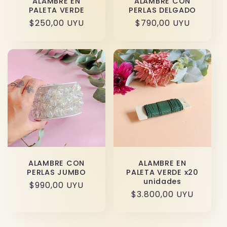
ALAMBRE EN
ALAMBRE CON
PALETA VERDE
PERLAS DELGADO
Precio
$250,00 UYU
Precio
$790,00 UYU
habitual
habitual
ALAMBRE CON
ALAMBRE EN
PERLAS JUMBO
PALETA VERDE x20
unidades
Precio
$990,00 UYU
Precio
$3.800,00 UYU
habitual
habitual