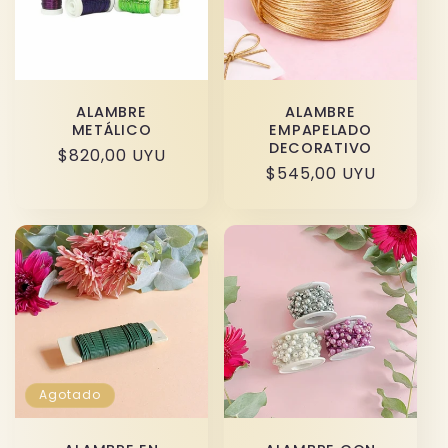
ALAMBRE
ALAMBRE
METÁLICO
EMPAPELADO
DECORATIVO
Precio
$820,00 UYU
Precio
$545,00 UYU
habitual
habitual
Agotado