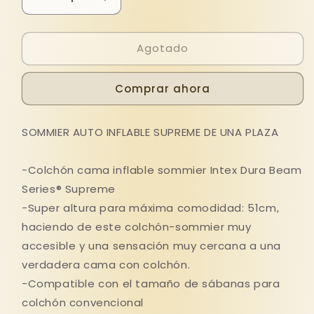
Reducir
Aumentar
cantidad
cantidad
para
para
Agotado
SOMMIER
SOMMIER
AUTO
AUTO
INFLABLE
INFLABLE
Comprar ahora
SUPREME
SUPREME
DE
DE
UNA
UNA
SOMMIER AUTO INFLABLE SUPREME DE UNA PLAZA
PLAZA
PLAZA
-Colchón cama inflable sommier Intex Dura Beam
Series® Supreme
-Super altura para máxima comodidad: 51cm,
haciendo de este colchón-sommier muy
accesible y una sensación muy cercana a una
verdadera cama con colchón.
-Compatible con el tamaño de sábanas para
colchón convencional