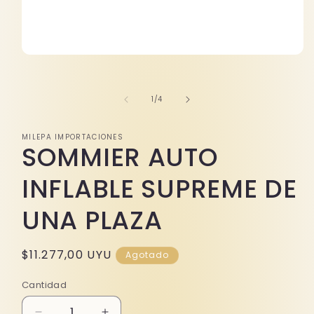
Abrir
elemento
multimedia
1
de
1
/
4
en
una
ventana
modal
MILEPA IMPORTACIONES
SOMMIER AUTO
INFLABLE SUPREME DE
UNA PLAZA
Precio
$11.277,00 UYU
Agotado
habitual
Cantidad