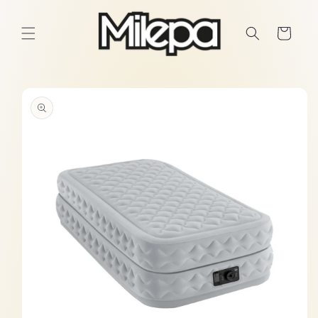
Ir
directamente
al contenido
Carrito
Ir
directamente
a la
información
del producto