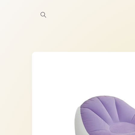
Ir
directamente
al contenido
Ir
directamente
a la
información
del producto