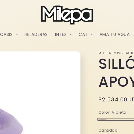
OASIS
HELADERAS
INTEX
CAT
AMA TU AGUA
MILEPA IMPORTACI
SILL
APOY
Precio
$2.534,00 
habitual
Color:
Violeta
Violeta
Variante
Celeste
Variante
Cantidad
agotada