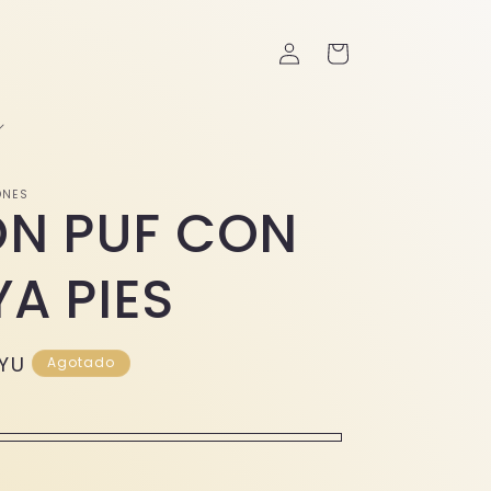
Iniciar
Carrito
sesión
ONES
ÓN PUF CON
A PIES
UYU
Agotado