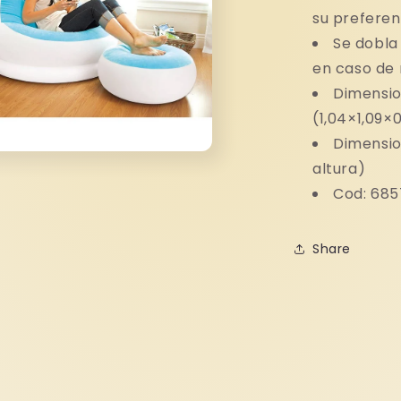
su preferen
Se dobla
en caso de 
Dimensio
(1,04×1,09×
Dimensio
altura)
to
dia
Cod: 685
a
Share