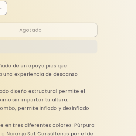
Aumentar
cantidad
para
Agotado
SILLÓN
PUF
CON
APOYA
PIES
ado de un apoya pies que
a una experiencia de descanso
e
ado diseño estructural permite el
imo sin importar tu altura.
combo, permite inflado y desinflado
e en tres diferentes colores: Púrpura
e o Naranja Sol. Consúltenos por el de