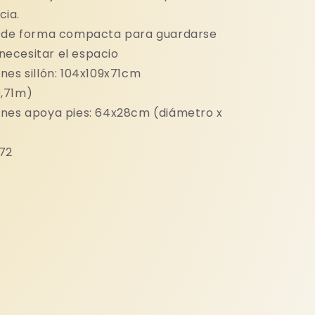
cia.
 de forma compacta para guardarse
necesitar el espacio
nes sillón: 104x109x71cm
0,71m)
nes apoya pies: 64x28cm (diámetro x
72