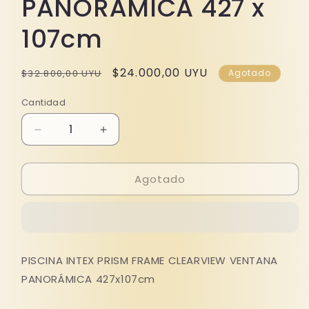
PANORÁMICA 427 x
107cm
Precio
Precio
$24.000,00 UYU
$32.800,00 UYU
Agotado
habitual
de
Cantidad
oferta
Reducir
Aumentar
cantidad
cantidad
para
para
Agotado
PISCINA
PISCINA
INTEX
INTEX
PRISM
PRISM
FRAME
FRAME
CLEARVIEW
CLEARVIEW
VENTANA
VENTANA
PISCINA INTEX PRISM FRAME CLEARVIEW VENTANA
PANORÁMICA
PANORÁMICA
PANORÁMICA 427x107cm
427
427
x
x