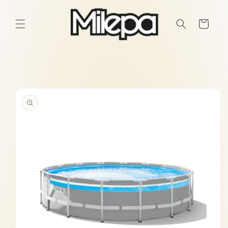
Ir
directamente
al contenido
Carrito
Ir
directamente
a la
información
del producto