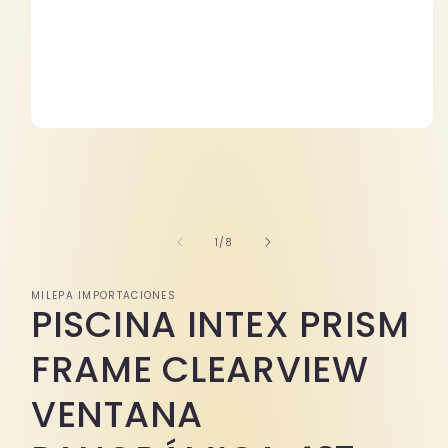
Abrir
elemento
multimedia
1
en
una
ventana
modal
de
1
/
8
MILEPA IMPORTACIONES
PISCINA INTEX PRISM
FRAME CLEARVIEW
VENTANA