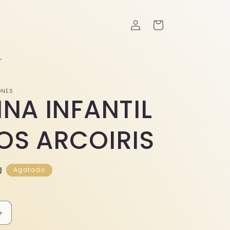
Iniciar
Carrito
sesión
ONES
INA INFANTIL
OS ARCOIRIS
U
Agotado
Aumentar
cantidad