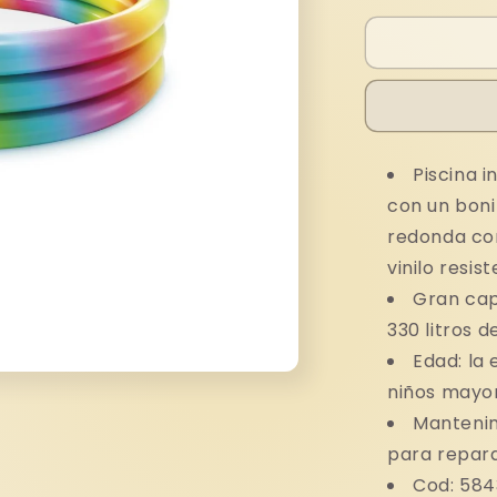
para
PISCINA
INFANTIL
3
AROS
ARCOIRIS
Piscina 
con un bonit
redonda con
vinilo resis
Gran cap
330 litros d
Edad: la
niños mayo
Mantenim
para repar
Cod: 584