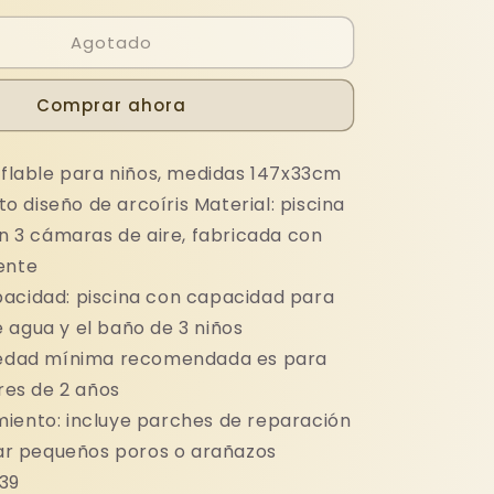
para
Agotado
PISCINA
INFANTIL
3
Comprar ahora
AROS
ARCOIRIS
inflable para niños, medidas 147x33cm
o diseño de arcoíris Material: piscina
 3 cámaras de aire, fabricada con
tente
acidad: piscina con capacidad para
e agua y el baño de 3 niños
 edad mínima recomendada es para
res de 2 años
iento: incluye parches de reparación
ar pequeños poros o arañazos
39