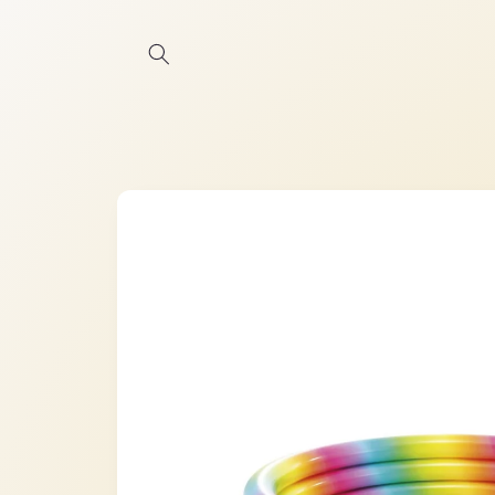
Ir
directamente
al contenido
Ir
directamente
a la
información
del producto