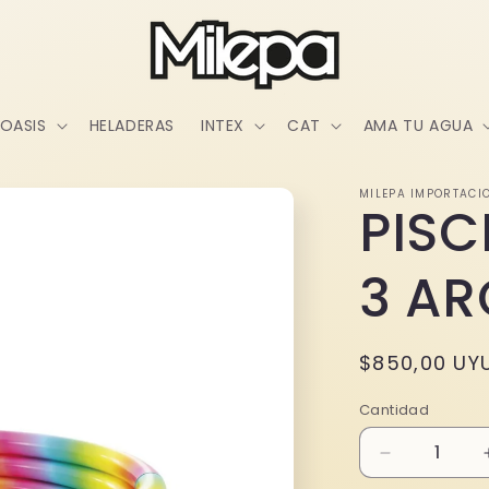
OASIS
HELADERAS
INTEX
CAT
AMA TU AGUA
MILEPA IMPORTACI
PISC
3 AR
Precio
$850,00 UY
habitual
Cantidad
Reducir
cantidad