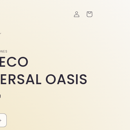
Iniciar
Carrito
sesión
ONES
ECO
ERSAL OASIS
U
Aumentar
cantidad