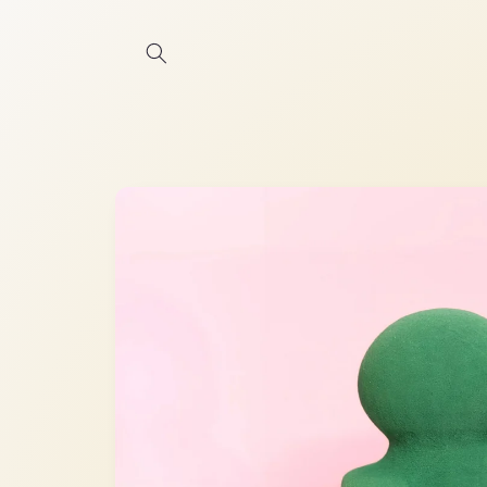
Ir
directamente
al contenido
Ir
directamente
a la
información
del producto