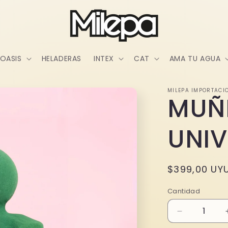
OASIS
HELADERAS
INTEX
CAT
AMA TU AGUA
MILEPA IMPORTACI
MUÑ
UNIV
Precio
$399,00 UY
habitual
Cantidad
Reducir
cantidad