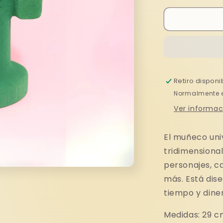
para
MUÑECO
UNIVERSA
OASIS
Retiro disponi
Normalmente es
Ver informac
El muñeco univ
tridimensional
personajes, c
más. Está dis
tiempo y diner
Medidas: 29 c