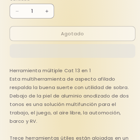
disponible
disponible
Reducir
Aumentar
cantidad
cantidad
para
para
Agotado
MULTIHERRAMIENTAS
MULTIHERRAMIENTAS
13
13
EN
EN
1
1
CAT
CAT
Herramienta múltiple Cat 13 en 1
Esta multiherramienta de aspecto afilado
respalda la buena suerte con utilidad de sobra.
Debajo de la piel de aluminio anodizado de dos
tonos es una solución multifunción para el
trabajo, el juego, al aire libre, la automoción,
barco y RV.
Trece herramientas útiles están alojadas en un