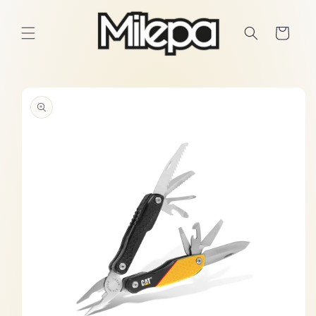
Ir
directamente
al contenido
Carrito
Ir
directamente
a la
información
del producto