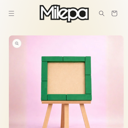
Ir
directamente
al contenido
Carrito
Ir
directamente
a la
información
del producto