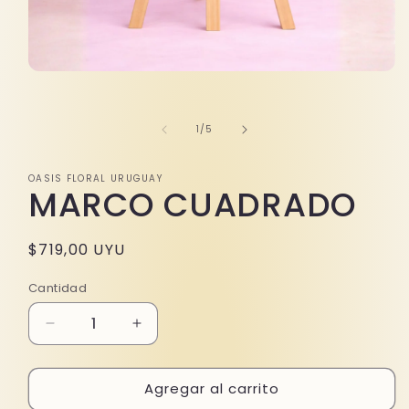
Abrir
elemento
multimedia
1
de
1
/
5
en
una
ventana
modal
OASIS FLORAL URUGUAY
MARCO CUADRADO
Precio
$719,00 UYU
habitual
Cantidad
Reducir
Aumentar
cantidad
cantidad
para
para
Agregar al carrito
MARCO
MARCO
CUADRADO
CUADRADO