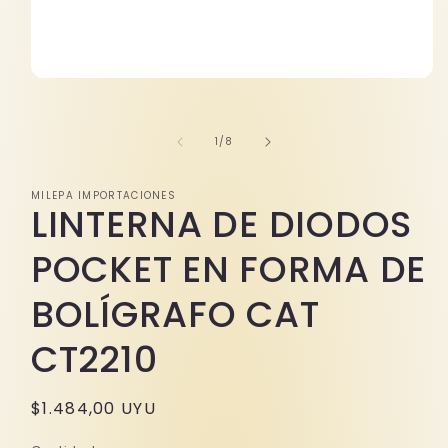
Abrir
elemento
multimedia
1
de
1
/
8
en
una
ventana
modal
MILEPA IMPORTACIONES
LINTERNA DE DIODOS
POCKET EN FORMA DE
BOLÍGRAFO CAT
CT2210
Precio
$1.484,00 UYU
habitual