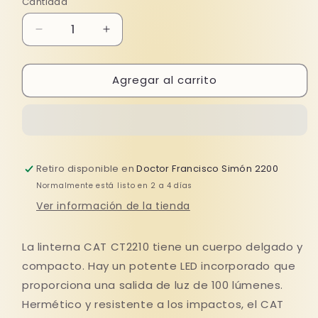
Cantidad
Reducir
Aumentar
cantidad
cantidad
para
para
Agregar al carrito
LINTERNA
LINTERNA
DE
DE
DIODOS
DIODOS
POCKET
POCKET
EN
EN
FORMA
FORMA
Retiro disponible en
Doctor Francisco Simón 2200
DE
DE
BOLÍGRAFO
BOLÍGRAFO
Normalmente está listo en 2 a 4 días
CAT
CAT
Ver información de la tienda
CT2210
CT2210
La linterna CAT CT2210 tiene un cuerpo delgado y
compacto. Hay un potente LED incorporado que
proporciona una salida de luz de 100 lúmenes.
Hermético y resistente a los impactos, el CAT