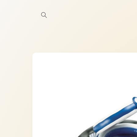
Ir
directamente
al contenido
Ir
directamente
a la
información
del producto