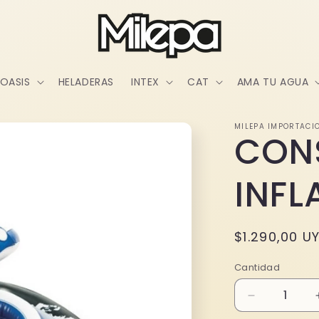
OASIS
HELADERAS
INTEX
CAT
AMA TU AGUA
MILEPA IMPORTACI
CON
INFL
Precio
$1.290,00 U
habitual
Cantidad
Reducir
cantidad