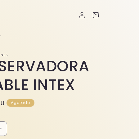
Iniciar
Carrito
sesión
ONES
SERVADORA
ABLE INTEX
YU
Agotado
Aumentar
cantidad