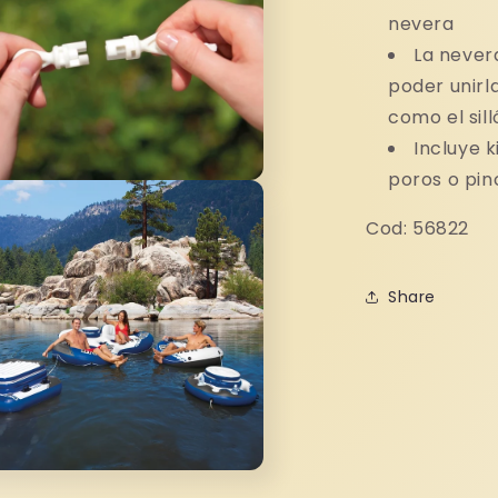
nevera
La never
poder unirla
como el sil
Incluye 
poros o pi
to
dia
Cod: 56822
a
Share
to