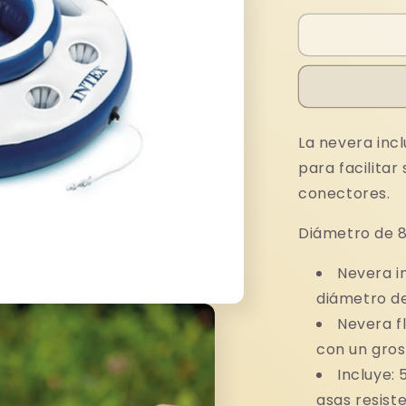
para
CONSERV
INFLABLE
INTEX
La nevera incl
para facilitar
conectores.
Diámetro de 
Nevera in
diámetro d
Nevera fl
con un gro
Incluye: 
asas resiste