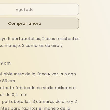
para
Agotado
ADORA
CONSERVADORA
INFLABLE
INTEX
Comprar ahora
uye 5 portabotellas, 2 asas resistentes
 su manejo, 3 cámaras de aire y
89 cm
flable Intex de la línea River Run con
e 89 cm
otante fabricada de vinilo resistente
sor de 0,4 mm
5 portabotellas, 3 cámaras de aire y 2
ntes para facilitar el manejo de la