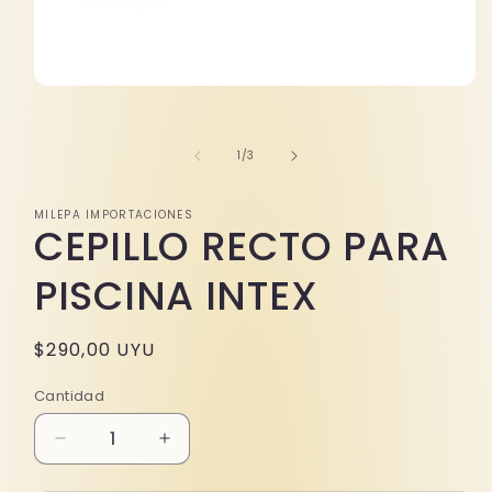
Abrir
elemento
multimedia
1
de
1
/
3
en
una
ventana
modal
MILEPA IMPORTACIONES
CEPILLO RECTO PARA
PISCINA INTEX
Precio
$290,00 UYU
habitual
Cantidad
Reducir
Aumentar
cantidad
cantidad