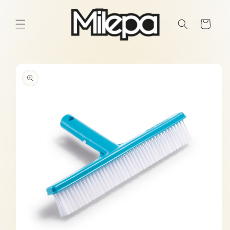
Ir
directamente
al contenido
Carrito
Ir
directamente
a la
información
del producto