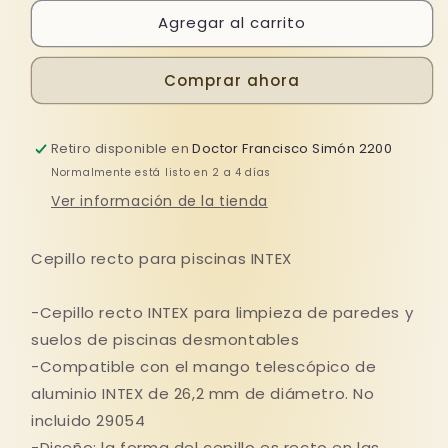
para
para
Agregar al carrito
CEPILLO
CEPILLO
RECTO
RECTO
PARA
PARA
Comprar ahora
PISCINA
PISCINA
INTEX
INTEX
Retiro disponible en
Doctor Francisco Simón 2200
Normalmente está listo en 2 a 4 días
Ver información de la tienda
Cepillo recto para piscinas INTEX
-Cepillo recto INTEX para limpieza de paredes y
suelos de piscinas desmontables
-Compatible con el mango telescópico de
aluminio INTEX de 26,2 mm de diámetro. No
incluido
29054
-Diseño: la forma del cepillo es recto en las