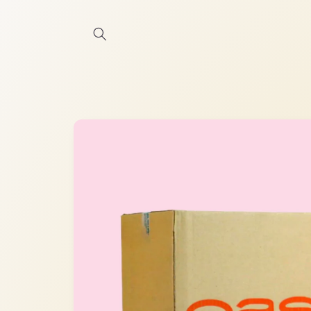
Ir
directamente
al contenido
Ir
directamente
a la
información
del producto