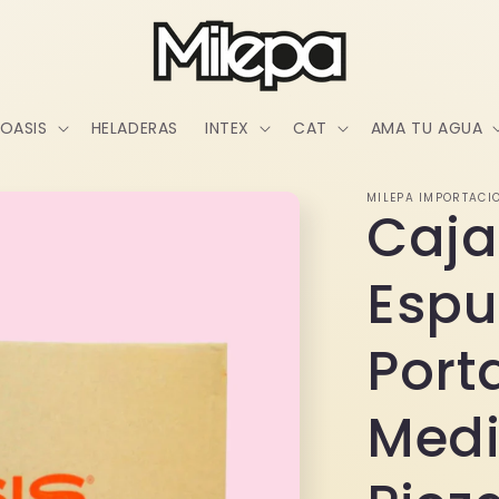
OASIS
HELADERAS
INTEX
CAT
AMA TU AGUA
MILEPA IMPORTACI
Caja
Espu
Port
Medi