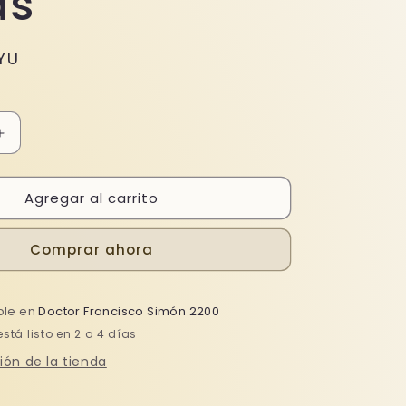
as
YU
Aumentar
cantidad
para
Agregar al carrito
Caja
De
Oasis
Comprar ahora
Espuma
Floral
s
Portarramos
ble en
Mediano
Doctor Francisco Simón 2200
X12
tá listo en 2 a 4 días
Piezas
ión de la tienda