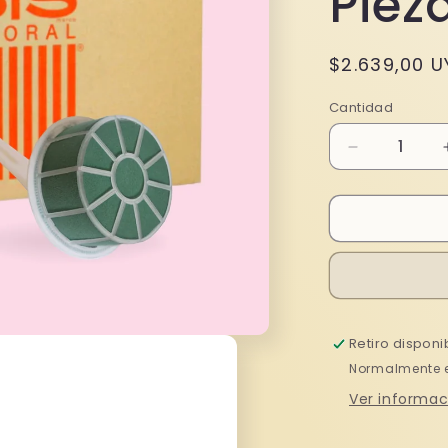
Piez
Precio
$2.639,00 U
habitual
Cantidad
Reducir
cantidad
para
Caja
De
Oasis
Espuma
Floral
Portarramo
Retiro disponi
Mediano
X12
Normalmente es
Piezas
Ver informac