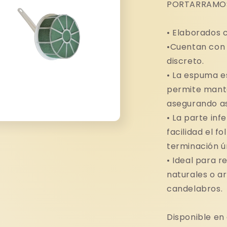
PORTARRAMOS
• Elaborados 
•Cuentan con
discreto.
• La espuma es
permite mante
asegurando as
• La parte inf
facilidad el fo
to
dia
terminación ún
• Ideal para r
a
naturales o ar
candelabros.
Disponible en 