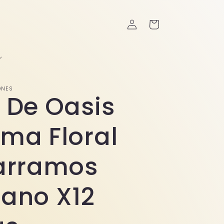
Iniciar
Carrito
sesión
ONES
 De Oasis
ma Floral
arramos
ano X12