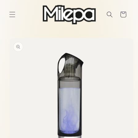
Ir
directamente
al contenido
Carrito
Ir
directamente
a la
información
del producto