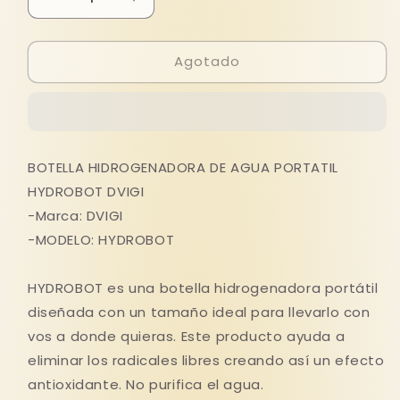
Reducir
Aumentar
cantidad
cantidad
para
para
Agotado
Botella
Botella
Hidrogenadora
Hidrogenadora
De
De
Agua
Agua
Hidrobot
Hidrobot
Dvig
Dvig
BOTELLA HIDROGENADORA DE AGUA PORTATIL
HYDROBOT DVIGI
-Marca: DVIGI
-MODELO: HYDROBOT
HYDROBOT es una botella hidrogenadora portátil
diseñada con un tamaño ideal para llevarlo con
vos a donde quieras. Este producto ayuda a
eliminar los radicales libres creando así un efecto
antioxidante. No purifica el agua.