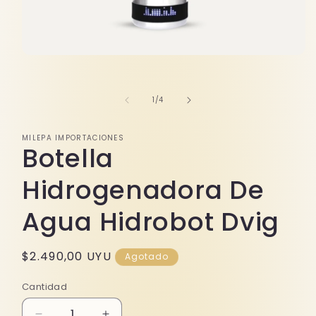
Abrir
elemento
multimedia
1
de
1
/
4
en
una
ventana
modal
MILEPA IMPORTACIONES
Botella
Hidrogenadora De
Agua Hidrobot Dvig
Precio
$2.490,00 UYU
Agotado
habitual
Cantidad