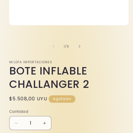
Abrir
elemento
multimedia
1
en
de
1
/
6
una
ventana
modal
MILEPA IMPORTACIONES
BOTE INFLABLE
CHALLANGER 2
Precio
$5.508,00 UYU
Agotado
habitual
Cantidad
Reducir
Aumentar
cantidad
cantidad