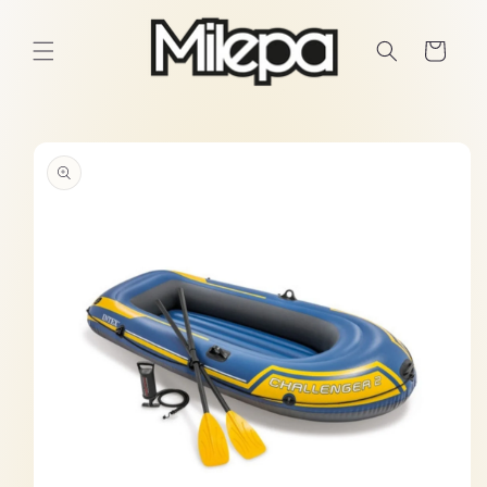
Ir
directamente
al contenido
Carrito
Ir
directamente
a la
información
del producto